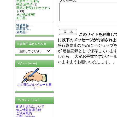
メッセージ:
生唐辛子 冷凍品
乾燥 唐辛子
(3)
季節の野菜おまかせセッ
ト
(3)
その他の野菜
加工品
特価商品 ...
新着商品...
全商品...
このサイトを経由し
に以下のメッセージが付加されま
!! 唐辛子 辛さレベル !!
惑行為防止のために 当ショップ
が 通信記録として保存していま
したら、 大変お手数ですがメールにてi
いますようお願いいたします。」
レビュー [more]
この商品のレビューを書
く
インフォメーション
配送と返品について
個人情報保護方針
ご利用規約
お問い合わせ