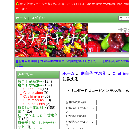
警告: 設定ファイルが書き込み可能になっています : /home/kmjp7ywrifyd/public_
て下さい。
ホーム
|
ログイン
世界
[[ お知らせ 重要 ]] 2020年度の生唐辛子の販売は終了しました。
::
[お知らせ2015/0
した。
ホーム
::
唐辛子 学名別
::
C. chin
カテゴリー
に教える
唐辛子 品種別->
(124)
唐辛子 学名別
->
(157)
|_ C. annuum
(76)
トリニダード スコーピオン モルガにつ
|_ C. baccatum
(9)
|_ C. chinense
(60)
|_ C. frutescens
(10)
お客様のお名前:
|_ C. pubescens
(2)
原産地/主産地別->
(158)
お客様のメールアドレ
茄子
(25)
ス:
ピーマン,ししとう,甘唐辛
お友達のお名前:
子
(21)
お友達のメールアドレ
唐辛子お試しおまかせセ
ス:
ット
(4)