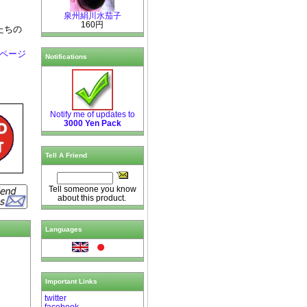
泉州絹川水茄子
160円
たちの
kページ
Notifications
Notify me of updates to
3000 Yen Pack
Tell A Friend
Tell someone you know
about this product.
Languages
Important Links
twitter