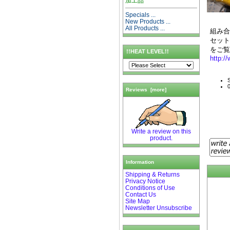
加工品
Specials ...
New Products ...
All Products ...
組み合
セッ
をご
!!HEAT LEVEL!!
http:/
S
0
Reviews [more]
Write a review on this
product.
Information
Shipping & Returns
Privacy Notice
Conditions of Use
Contact Us
Site Map
Newsletter Unsubscribe