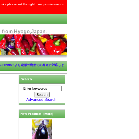
risk - please set the right user permissions on
p from Hyogo,Japan.
 ]2012/9/25より定形外郵便での発送に対応しま
Search
Advanced Search
New Products [more]