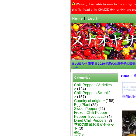
Warning: I am able to write to the configura
this file (read-only, CHMOD 644 or 444 are typi
Home
|
Log In
[[ お知らせ 重要 ]] 2020年度の生唐辛子の
した。
Home
::
Categories
Chili Peppers Varieties-
>
(124)
Chili Peppers Scientific-
季節の野
>
(157)
Country of origin->
(158)
Egg Plant
(25)
Sweet Pepper
(21)
Frozen Chili Pepper
Pepper Tryout pack
(4)
Dried Chili Peppers
(3)
季節の野菜おまかせセッ
ト
(3)
etc..