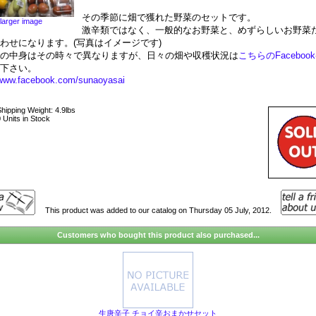
その季節に畑で獲れた野菜のセットです。
larger image
激辛類ではなく、一般的なお野菜と、めずらしいお野菜
わせになります。(写真はイメージです)
トの中身はその時々で異なりますが、日々の畑や収穫状況は
こちらのFaceboo
覧下さい。
/www.facebook.com/sunaoyasai
hipping Weight: 4.9lbs
 Units in Stock
This product was added to our catalog on Thursday 05 July, 2012.
Customers who bought this product also purchased...
生唐辛子 チョイ辛おまかせセット