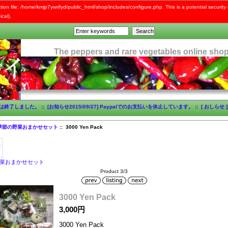
tion file: /home/kmjp7ywrifyd/public_html/shop/includes/configure.php. This is a potential security 
cal).
The peppers and rare vegetables online sho
販売は終了しました。
::
[お知らせ2015/09/27] Paypalでのお支払いを休止しています。
::
[ おしらせ
季節の野菜おまかせセット
:: 3000 Yen Pack
菜おまかせセット
Product 3/3
3000 Yen Pack
3,000円
3000 Yen Pack