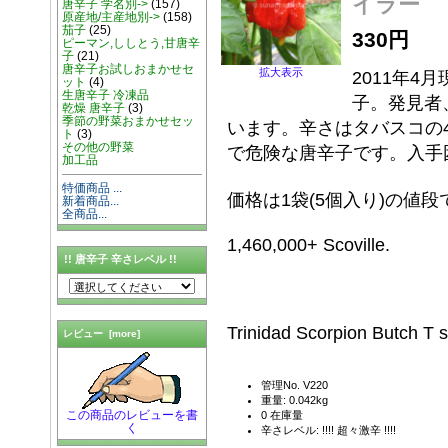
イラー
唐辛子 学名別->
(157)
原産地/主産地別->
(158)
茄子
(25)
330円
ピーマン,ししとう,甘唐辛
子
(21)
唐辛子お試しおまかせセ
拡大表示
2011年
ット
(4)
生唐辛子 冷凍品
子。発見者、
乾燥 唐辛子
(3)
季節の野菜おまかせセッ
います。辛さはタバスコの
ト
(3)
その他の野菜
で危険な唐辛子です。入手
加工品
特価商品 ...
価格は1袋(5個入り)の値段
新着商品...
全商品...
1,460,000+ Scoville.
!! 唐辛子 辛さレベル !!
Trinidad Scorpion Butch T s
レビュー [more]
管理No. V220
重量: 0.042kg
この商品のレビューを書
0 在庫量
く
辛さレベル: !!!! 超々激辛 !!!!