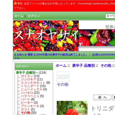
警告: 設定ファイルが書き込み可能になっています : /home/kmjp7ywrifyd/public_
て下さい。
ホーム
|
ログイン
世界
[[ お知らせ 重要 ]] 2020年度の生唐辛子の販売は終了しました。
::
[お知らせ2015/0
した。
ホーム
::
唐辛子 品種別
::
その他
:
カテゴリー
唐辛子 品種別
->
(124)
|_ カイエン
(13)
|_ ジョロキア
(11)
|_ スコッチボネット
(8)
その他
|_ トリニダード
(15)
|_ ニューメックス
(4)
|_ ハバネロ
(22)
|_ ハラペーニョ
(5)
|_ バード
(8)
|_ ピーター
(3)
|_ プリッキーヌ
(3)
トリニダ
|_ ロコト
(2)
|_ その他
(30)