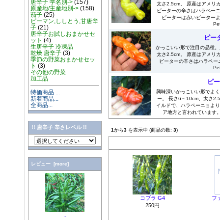
唐辛子 学名別->
(157)
太さ2.5cm。 原産はアメ
原産地/主産地別->
(158)
ピーターの辛さはハラペー
茄子
(25)
ピーターは赤いピーター
ピーマン,ししとう,甘唐辛
Pe
子
(21)
唐辛子お試しおまかせセ
ピー
ット
(4)
生唐辛子 冷凍品
かっこいい形で注目の品種。別
乾燥 唐辛子
(3)
太さ2.5cm。 原産はアメ
季節の野菜おまかせセッ
ピーターの辛さはハラペー
ト
(3)
Pe
その他の野菜
加工品
ピー
特価商品 ...
興味深いかっこいい形でよく
新着商品...
ー。 長さ6～10cm、太さ2
全商品...
イルドで、ハラペーニョより
ア地方と言われています。 珍し
!! 唐辛子 辛さレベル !!
1
から
3
を表示中 (商品の数:
3
)
Augus
レビュー [more]
コブラ G4
フ
250円
..