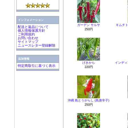
インフォメーション
ガーデン サルサ
キムチ
配送と返品について
250円
個人情報保護方針
ご利用規約
お問い合わせ
サイトマップ
ニュースレター登録解除
追加情報
げきから
インディ
特定商取引に基づく表示
220円
沖縄 島とうがらし (島唐辛子)
250円