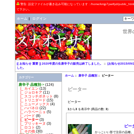
警告: 設定ファイルが書き込み可能になっています : /home/kmjp7ywrifyd/public_
て下さい。
ホーム
|
ログイン
世界
[[ お知らせ 重要 ]] 2020年度の生唐辛子の販売は終了しました。
::
[お知らせ2015/0
した。
ホーム
::
唐辛子 品種別
:: ピーター
カテゴリー
唐辛子 品種別
->
(124)
|_ カイエン
(13)
ピーター
|_ ジョロキア
(11)
|_ スコッチボネット
(8)
|_ トリニダード
(15)
ピーター
|_ ニューメックス
(4)
|_ ハバネロ
(22)
1
から
3
を表示中 (商品の数:
3
)
|_ ハラペーニョ
(5)
|_ バード
(8)
商品画像
|_ ピーター
(3)
|_ プリッキーヌ
(3)
ピー
|_ ロコト
(2)
|_ その他
(30)
かっこいい形で注目の品種。別