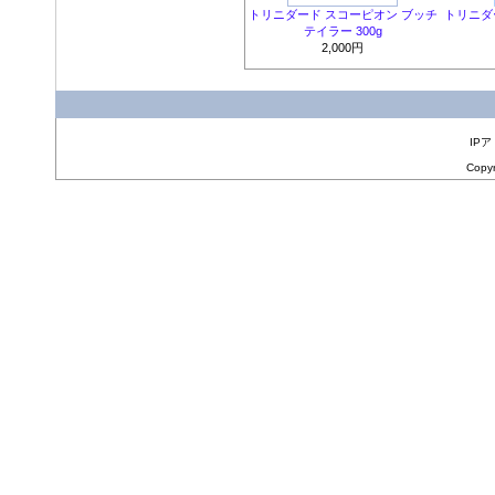
トリニダード スコーピオン ブッチ
トリニダ
テイラー 300g
2,000円
IPア
Copyr